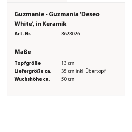
Guzmanie - Guzmania 'Deseo
White', in Keramik
Art. Nr.
8628026
Maße
Topfgröße
13 cm
Liefergröße ca.
35 cm inkl. Übertopf
Wuchshöhe ca.
50 cm
Merkmale
Farbe
Grün|Weiß
Materialien
Keramik
Ausführung
Topf
Duft
nicht duftend
Wuchsform
aufrecht