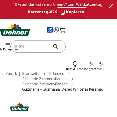
10 % auf das Katzensortiment* zum Weltkatzentag
Katzentag-826
Kopieren
lle Kategorien
Tipps & Trends
Angebote
SALE
Zurück
Startseite
Pflanzen
Blühende Zimmerpflanzen
Blühende Zimmerpflanzen
Guzmanie - Guzmania 'Deseo White', in Keramik