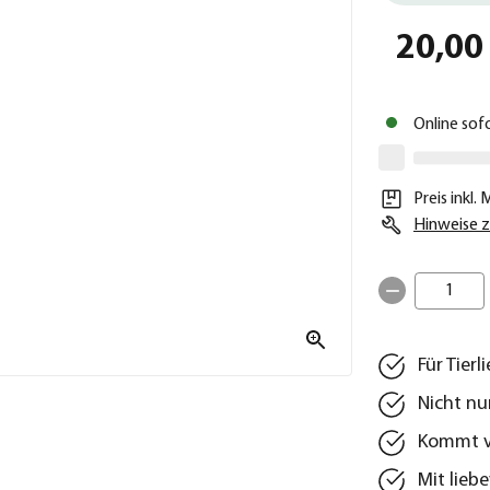
20,00
Online sof
Preis inkl.
Hinweise z
1
Für Tier
Nicht nu
Kommt v
Mit lieb