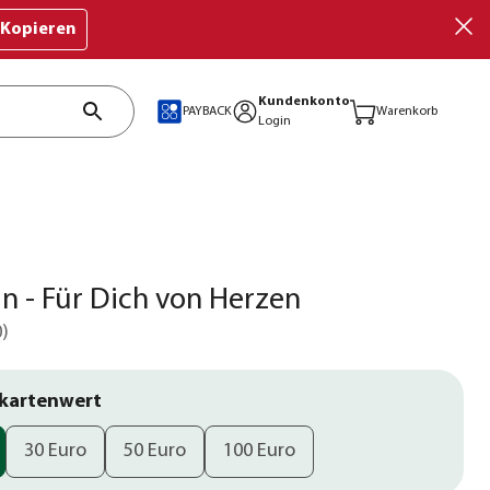
Kopieren
Kundenkonto
PAYBACK
Warenkorb
Login
n - Für Dich von Herzen
0
)
kartenwert
30 Euro
50 Euro
100 Euro