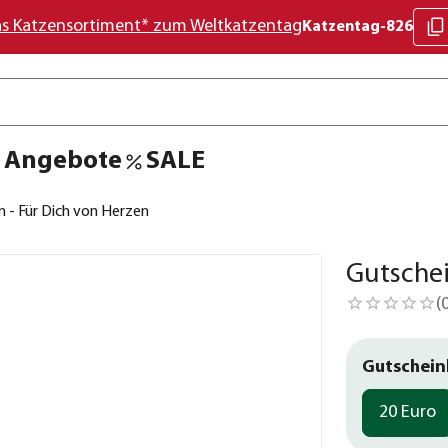
as Katzensortiment* zum Weltkatzentag
Katzentag-826
Angebote
SALE
n - Für Dich von Herzen
Gutschei
(
Gutschein
20 Euro