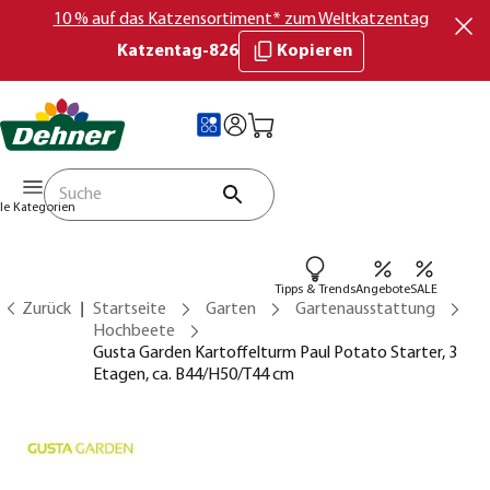
10 % auf das Katzensortiment* zum Weltkatzentag
Katzentag-826
Kopieren
lle Kategorien
Tipps & Trends
Angebote
SALE
Zurück
Startseite
Garten
Gartenausstattung
Hochbeete
Gusta Garden Kartoffelturm Paul Potato Starter, 3
Etagen, ca. B44/H50/T44 cm