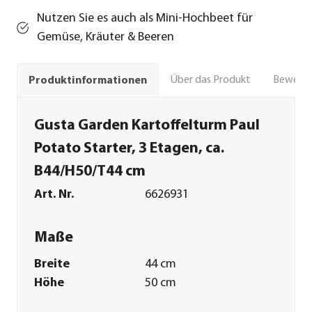
Nutzen Sie es auch als Mini-Hochbeet für
Gemüse, Kräuter & Beeren
Über das Produkt
Bewert
Produktinformationen
Gusta Garden Kartoffelturm Paul
Potato Starter, 3 Etagen, ca.
B44/H50/T44 cm
Art. Nr.
6626931
Maße
Breite
44 cm
Höhe
50 cm
Tiefe
44 cm