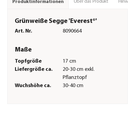
Über das Produkt
Hinweise
Produktinformationen
Grünweiße Segge 'Everest®'
Art. Nr.
8090664
Maße
Topfgröße
17 cm
Liefergröße ca.
20-30 cm exkl.
Pflanztopf
Wuchshöhe ca.
30-40 cm
Merkmale
Farbe
Dunkelgrün|Weiß
Blütezeit
April|Mai
Wuchsform
horstartig|breit-
rundlich