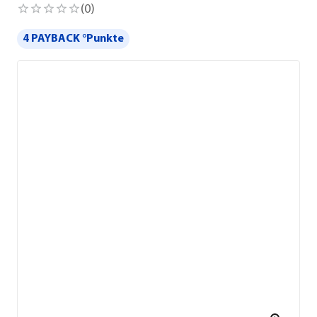
(
0
)
4 PAYBACK °Punkte