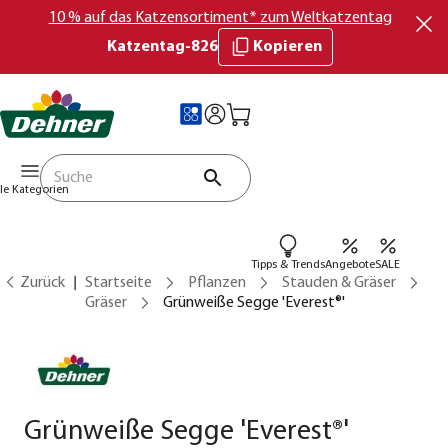
10 % auf das Katzensortiment* zum Weltkatzentag
Katzentag-826
Kopieren
lle Kategorien
Tipps & Trends
Angebote
SALE
Zurück
Startseite
Pflanzen
Stauden & Gräser
Gräser
Grünweiße Segge 'Everest®'
Grünweiße Segge 'Everest®'