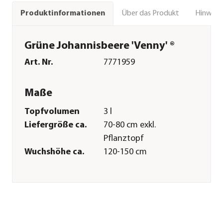
Über das Produkt
Hinweise
Produktinformationen
Grüne Johannisbeere 'Venny' ®
Art. Nr.
7771959
Maße
Topfvolumen
3 l
Liefergröße ca.
70-80 cm exkl.
Pflanztopf
Wuchshöhe ca.
120-150 cm
Merkmale
Farbe
Grün
Blütezeit
April|Mai
Erntezeit
Juli