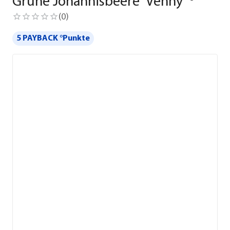
Grüne Johannisbeere 'Venny' ®
(
0
)
5 PAYBACK °Punkte