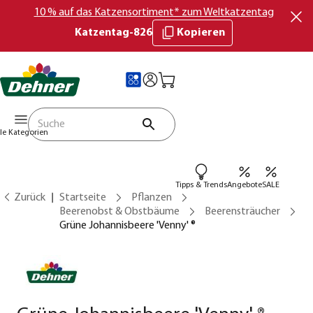
10 % auf das Katzensortiment* zum Weltkatzentag
Katzentag-826
Kopieren
lle Kategorien
Tipps & Trends
Angebote
SALE
Zurück
Startseite
Pflanzen
Beerenobst & Obstbäume
Beerensträucher
Grüne Johannisbeere 'Venny' ®