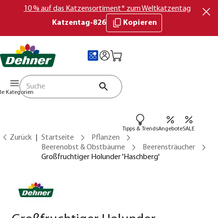
10 % auf das Katzensortiment* zum Weltkatzentag
Katzentag-826
Kopieren
lle Kategorien
Tipps & Trends
Angebote
SALE
Zurück
Startseite
Pflanzen
Beerenobst & Obstbäume
Beerensträucher
Großfruchtiger Holunder 'Haschberg'