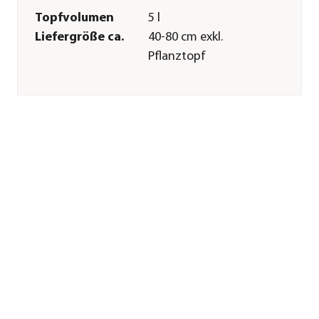
Topfvolumen
5 l
Liefergröße ca.
40-80 cm exkl.
Pflanztopf
Wuchshöhe ca.
300-400 cm
Merkmale
Farbe
Schwarz
Blütezeit
April|Mai
Duft
duftend
Erntezeit
September
Befruchter
Selbstbefruchter
Wuchsform
Strauch
Besonderheiten
Insektenfreundlich|Blütenschm
Lebenszyklus
mehrjährig
Pflege
Standort
sonnig|halbschattig