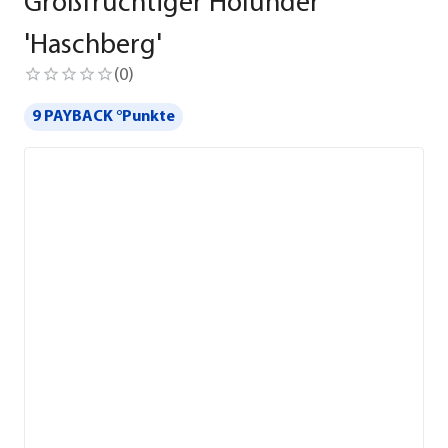
Großfruchtiger Holunder
'Haschberg'
(
0
)
9 PAYBACK °Punkte