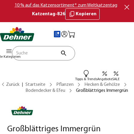
10 % auf das Katzensortiment* zum Weltkatzentag
Katzentag-826
Kopieren
lle Kategorien
Tipps & Trends
Angebote
SALE
Zurück
Startseite
Pflanzen
Hecken & Gehölze
Bodendecker & Efeu
Großblättriges Immergrün
Großblättriges Immergrün