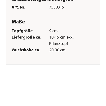
Art. Nr.
7539315
Maße
Topfgröße
9 cm
Liefergröße ca.
10-15 cm exkl.
Pflanztopf
Wuchshöhe ca.
20-30 cm
Merkmale
Farbe
Dunkelgrün|Blau
Blütezeit
April|Mai
Wuchsform
Bodendecker|kriechend
Besonderheiten
immergrün
Lebenszyklus
mehrjährig
Pflege