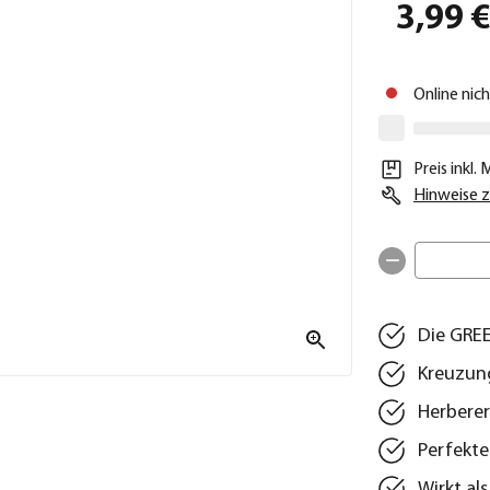
3,99 
Online nic
Preis inkl.
Hinweise z
Die GREE
Kreuzung
Herbere
Perfekt
Wirkt al