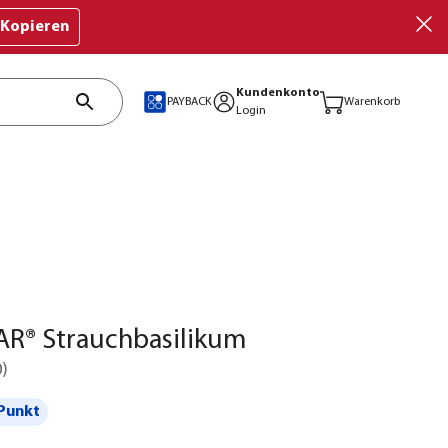
Kopieren
Kundenkonto
PAYBACK
Warenkorb
Login
R® Strauchbasilikum
0
)
Punkt