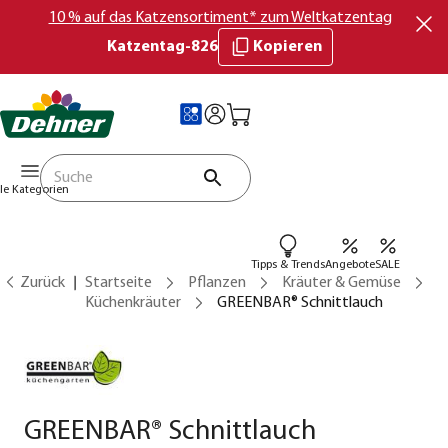
10 % auf das Katzensortiment* zum Weltkatzentag
Katzentag-826
Kopieren
lle Kategorien
Tipps & Trends
Angebote
SALE
Zurück
Startseite
Pflanzen
Kräuter & Gemüse
Küchenkräuter
GREENBAR® Schnittlauch
GREENBAR® Schnittlauch