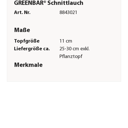
GREENBAR® Schnittlauch
Art. Nr.
8843021
Maße
Topfgröße
11 cm
Liefergröße ca.
25-30 cm exkl.
Pflanztopf
Merkmale
Farbe
Grün
Erntezeit
ganzjährig
Wuchsform
aufrecht
Lebenszyklus
mehrjährig
Einsatzbereich
Würzkraut
Pflege
Standort
sonnig|Indoor|Outdoor