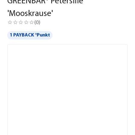
GREENBAR® Petersilie
'Mooskrause'
(
0
)
1 PAYBACK °Punkt