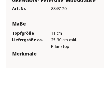
GREENBAR® Petersilie 'Mooskrause'
Art. Nr.
8843120
Maße
Topfgröße
11 cm
Liefergröße ca.
25-30 cm exkl.
Pflanztopf
Merkmale
Farbe
Grün
Erntezeit
ganzjährig
Wuchsform
kompakt
Lebenszyklus
zweijährig
Einsatzbereich
Würzkraut|Heilkraut
Pflege
Standort
sonnig|Indoor|Outdoor