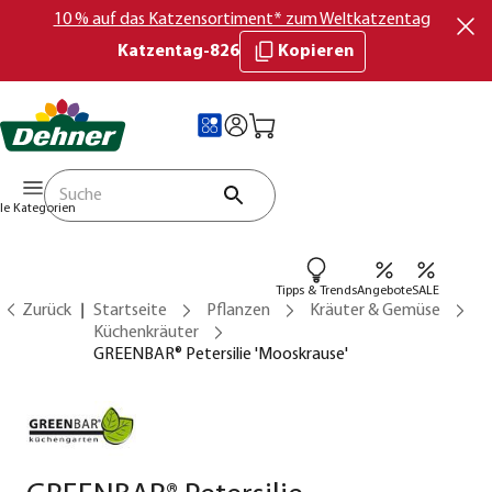
10 % auf das Katzensortiment* zum Weltkatzentag
Katzentag-826
Kopieren
lle Kategorien
Tipps & Trends
Angebote
SALE
Zurück
Startseite
Pflanzen
Kräuter & Gemüse
Küchenkräuter
GREENBAR® Petersilie 'Mooskrause'