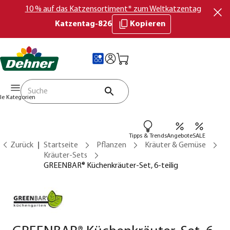
10 % auf das Katzensortiment* zum Weltkatzentag
Katzentag-826
Kopieren
lle Kategorien
Tipps & Trends
Angebote
SALE
Zurück
Startseite
Pflanzen
Kräuter & Gemüse
Kräuter-Sets
GREENBAR® Küchenkräuter-Set, 6-teilig