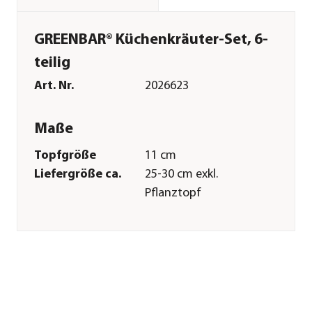
GREENBAR® Küchenkräuter-Set, 6-
teilig
Art. Nr.
2026623
Maße
Topfgröße
11 cm
Liefergröße ca.
25-30 cm exkl.
Pflanztopf
Merkmale
Farbe
Grün
Erntezeit
ganzjährig
Wuchsform
aufrecht|kompakt
Einsatzbereich
Würzkraut|Heilkraut