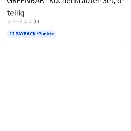
GREENBAR® Küchenkräuter-Set, 6-
teilig
(
0
)
12 PAYBACK °Punkte