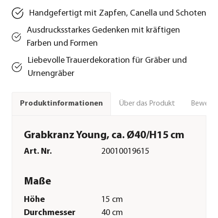
Handgefertigt mit Zapfen, Canella und Schoten
Ausdrucksstarkes Gedenken mit kräftigen
Farben und Formen
Liebevolle Trauerdekoration für Gräber und
Urnengräber
Über das Produkt
Bewert
Produktinformationen
Grabkranz Young, ca. Ø40/H15 cm
Art. Nr.
20010019615
Maße
Höhe
15 cm
Durchmesser
40 cm