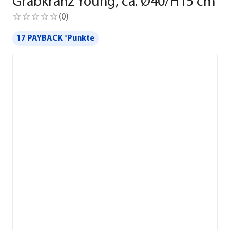
Grabkranz Young, ca. Ø40/H15 cm
(
0
)
17 PAYBACK °Punkte