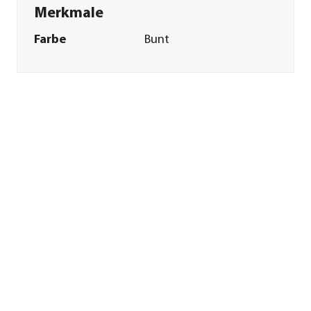
Merkmale
Farbe
Bunt
Materialien
Kunststoff
Ausführung
Kranz
Besonderheiten
handgefertigt
Sonstiges
Marke
Dehner
Qualität
Markenqualität
Herstellerangaben
Land
DE
Firma
Dehner
Gartencenter GmbH
& Co. KG
E-Mail
service@dehner.de
Straße
Donauwörther Str.