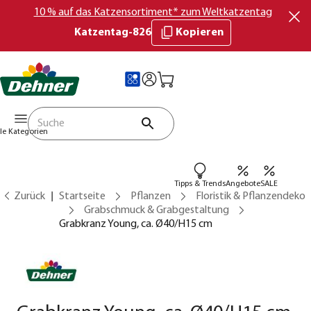
10 % auf das Katzensortiment* zum Weltkatzentag
Katzentag-826
Kopieren
lle Kategorien
Tipps & Trends
Angebote
SALE
Zurück
Startseite
Pflanzen
Floristik & Pflanzendeko
Grabschmuck & Grabgestaltung
Grabkranz Young, ca. Ø40/H15 cm