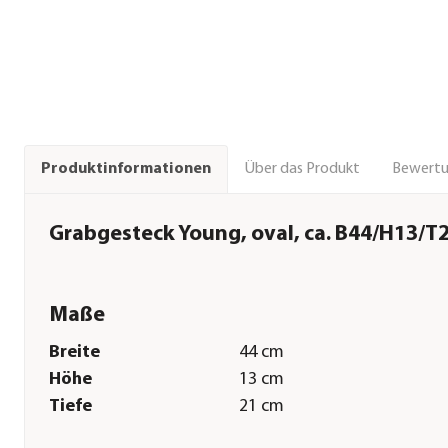
Über das Produkt
Bewert
Produktinformationen
Grabgesteck Young, oval, ca. B44/H13/T
Maße
Breite
44 cm
Höhe
13 cm
Tiefe
21 cm