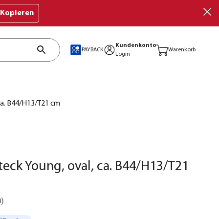
Kopieren
Kundenkonto
PAYBACK
Warenkorb
Login
ca. B44/H13/T21 cm
eck Young, oval, ca. B44/H13/T21
0
)