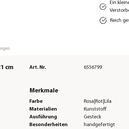
Ein klei
Verstor
Reich ge
ungen
21 cm
Art. Nr.
6556799
Merkmale
Farbe
Rosa|Rot|Lila
Materialien
Kunststoff
Ausführung
Gesteck
Besonderheiten
handgefertigt