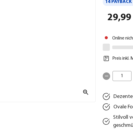
14 PAYBACK 
29,99
Online nic
Preis inkl.
1
Dezentes
Ovale Fo
Stilvoll
geschmü