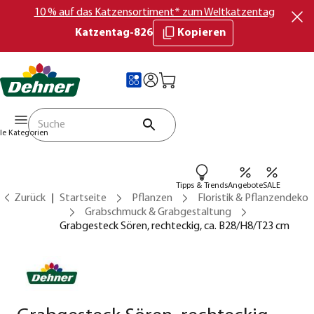
10 % auf das Katzensortiment* zum Weltkatzentag
Katzentag-826
Kopieren
lle Kategorien
Tipps & Trends
Angebote
SALE
Zurück
Startseite
Pflanzen
Floristik & Pflanzendeko
Grabschmuck & Grabgestaltung
Grabgesteck Sören, rechteckig, ca. B28/H8/T23 cm