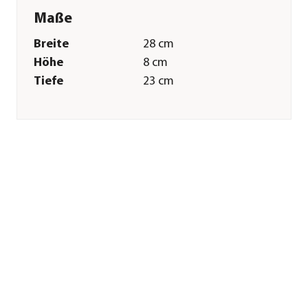
Maße
Breite
28 cm
Höhe
8 cm
Tiefe
23 cm
Merkmale
Farbe
Dunkelrot
Materialien
Kunststoff
Ausführung
Gesteck
Besonderheiten
handgefertigt
Sonstiges
Marke
Dehner
Qualität
Markenqualität
Herstellerangaben
Land
DE