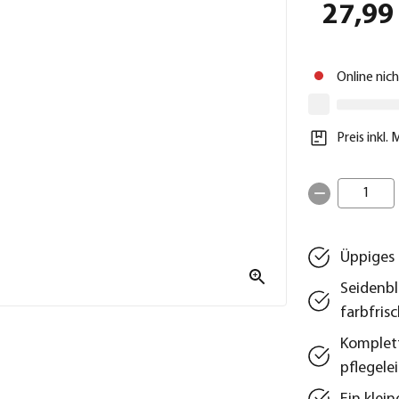
27,99
Online nic
Preis inkl.
1
Üppiges
Seidenbl
farbfris
Komplett
pflegele