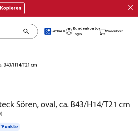
Kopieren
Kundenkonto
PAYBACK
Warenkorb
Login
ca. B43/H14/T21 cm
eck Sören, oval, ca. B43/H14/T21 cm
0
)
°Punkte