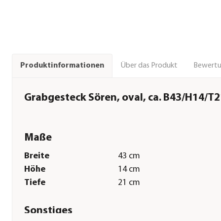
Über das Produkt
Bewert
Produktinformationen
Grabgesteck Sören, oval, ca. B43/H14/T
Maße
Breite
43 cm
Höhe
14 cm
Tiefe
21 cm
Sonstiges