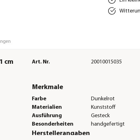
Ein klein
Witterun
ungen
21 cm
Art. Nr.
20010015035
Merkmale
Farbe
Dunkelrot
Materialien
Kunststoff
Ausführung
Gesteck
Besonderheiten
handgefertigt
Herstellerangaben