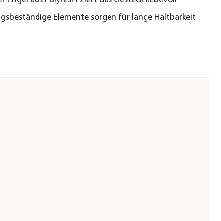
er Engel aus Polyresin ziert das Gesteck liebevoll
gsbeständige Elemente sorgen für lange Haltbarkeit