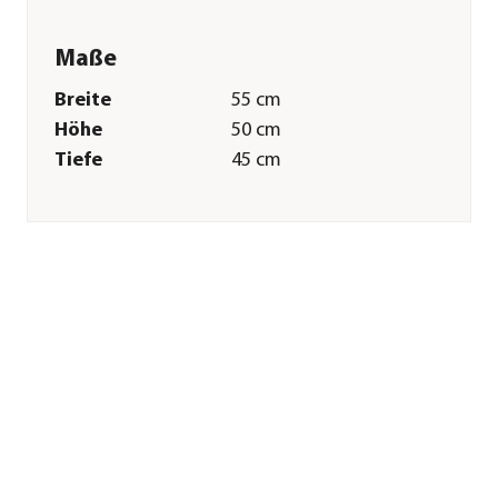
Maße
Breite
55 cm
Höhe
50 cm
Tiefe
45 cm
Merkmale
Farbe
Orange|Weiß
Materialien
Naturmaterial
Ausführung
Gesteck
Besonderheiten
handgefertigt
Sonstiges
Marke
Dehner
Qualität
Markenqualität
Hinweis
Weitere
Farbvarianten sind