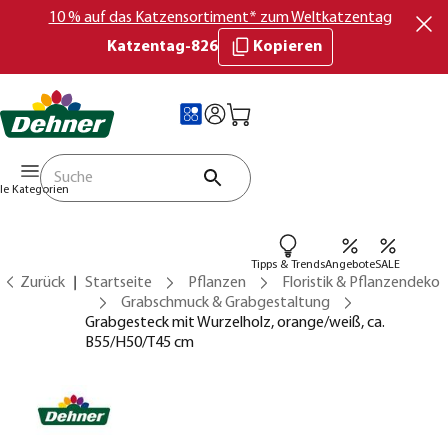
10 % auf das Katzensortiment* zum Weltkatzentag
Katzentag-826
Kopieren
lle Kategorien
Tipps & Trends
Angebote
SALE
Zurück
Startseite
Pflanzen
Floristik & Pflanzendeko
Grabschmuck & Grabgestaltung
Grabgesteck mit Wurzelholz, orange/weiß, ca.
B55/H50/T45 cm