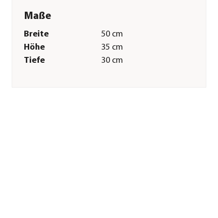
Maße
Breite
50 cm
Höhe
35 cm
Tiefe
30 cm
Merkmale
Farbe
Weiß
Materialien
Naturmaterial
Ausführung
Gesteck
Besonderheiten
handgefertigt
Sonstiges
Marke
Dehner
Qualität
Markenqualität
Hinweis
Weitere
Farbvarianten sind