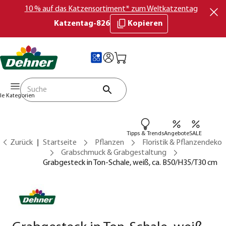
10 % auf das Katzensortiment* zum Weltkatzentag
Katzentag-826
Kopieren
lle Kategorien
Tipps & Trends
Angebote
SALE
Zurück
Startseite
Pflanzen
Floristik & Pflanzendeko
Grabschmuck & Grabgestaltung
Grabgesteck in Ton-Schale, weiß, ca. B50/H35/T30 cm