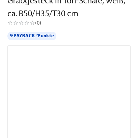
Grabgesteck in Ton-Schale, weiß,
ca. B50/H35/T30 cm
(
0
)
9 PAYBACK °Punkte