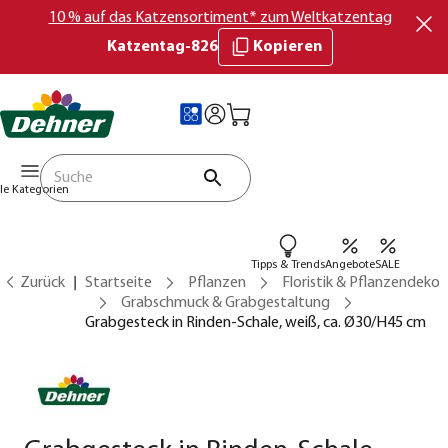
10 % auf das Katzensortiment* zum Weltkatzentag
Katzentag-826
Kopieren
lle Kategorien
Tipps & Trends
Angebote
SALE
Zurück
Startseite
Pflanzen
Floristik & Pflanzendeko
Grabschmuck & Grabgestaltung
Grabgesteck in Rinden-Schale, weiß, ca. Ø30/H45 cm