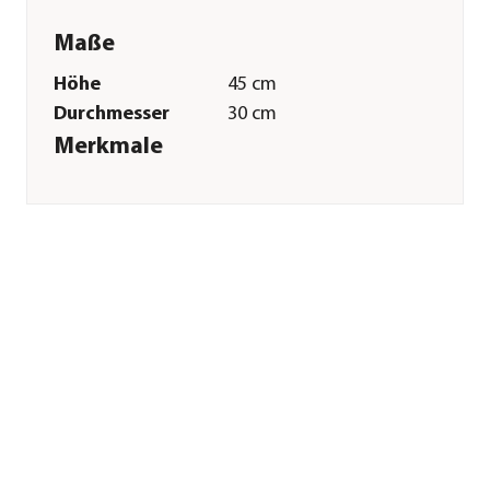
Maße
Höhe
45 cm
Durchmesser
30 cm
Merkmale
Farbe
Weiß
Materialien
Naturmaterial
Ausführung
Gesteck
Besonderheiten
handgefertigt
Sonstiges
Marke
Dehner
Qualität
Markenqualität
Hinweis
Weitere
Farbvarianten sind
im Markt erhältlich.