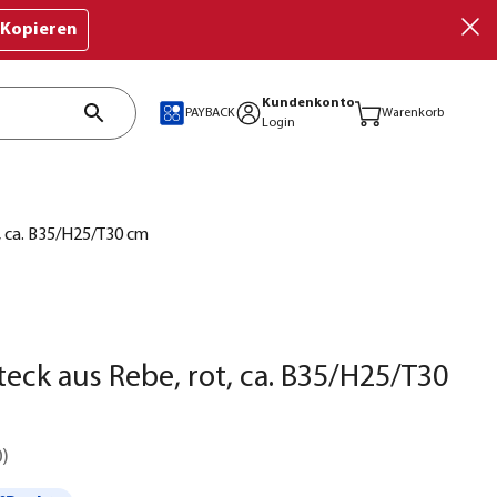
Kopieren
Kundenkonto
PAYBACK
Warenkorb
Login
, ca. B35/H25/T30 cm
eck aus Rebe, rot, ca. B35/H25/T30
0
)