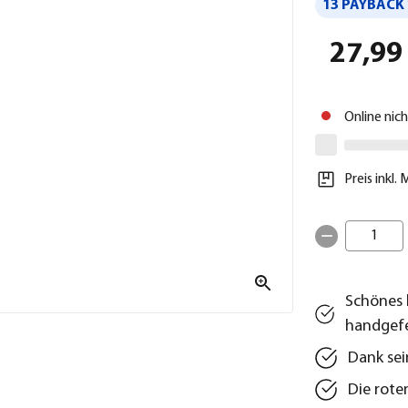
13 PAYBACK 
27,99
Online nic
Preis inkl.
1
Schönes 
handgefe
Dank sei
Die rote