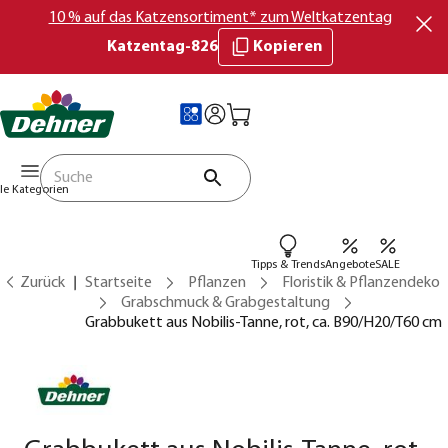
10 % auf das Katzensortiment* zum Weltkatzentag
Katzentag-826
Kopieren
lle Kategorien
Tipps & Trends
Angebote
SALE
Zurück
Startseite
Pflanzen
Floristik & Pflanzendeko
Grabschmuck & Grabgestaltung
Grabbukett aus Nobilis-Tanne, rot, ca. B90/H20/T60 cm