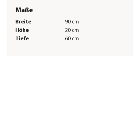
Maße
Breite
90 cm
Höhe
20 cm
Tiefe
60 cm
Merkmale
Farbe
Rot
Materialien
Naturmaterial
Ausführung
Gesteck
Besonderheiten
handgefertigt
Sonstiges
Marke
Dehner
Qualität
Markenqualität
Hinweis
Weitere
Farbvarianten sind