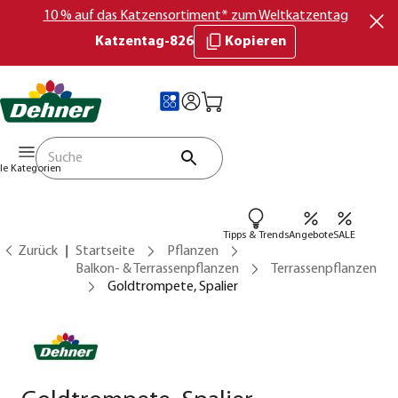
10 % auf das Katzensortiment* zum Weltkatzentag
Katzentag-826
Kopieren
lle Kategorien
Tipps & Trends
Angebote
SALE
Zurück
Startseite
Pflanzen
Balkon- & Terrassenpflanzen
Terrassenpflanzen
Goldtrompete, Spalier