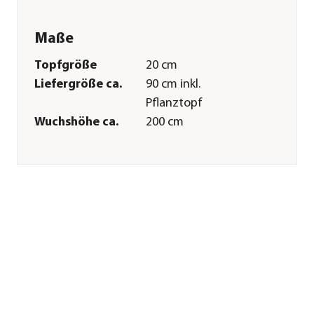
Maße
Topfgröße
20 cm
Liefergröße ca.
90 cm inkl.
Pflanztopf
Wuchshöhe ca.
200 cm
Merkmale
Farbe
Gelb
Blütezeit
Juli|August|September
Duft
nicht duftend
Wuchsform
kletternd
Lebenszyklus
mehrjährig
Pflege
Standort
sonnig
Gießempfehlung
Mäßig