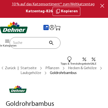
10 % auf das Katzensortiment* zum Weltkatzentag
Katzentag-826
Kopieren
lle Kategorien
Tipps & Trends
Angebote
SALE
Zurück
Startseite
Pflanzen
Hecken & Gehölze
Laubgehölze
Goldrohrbambus
Goldrohrbambus