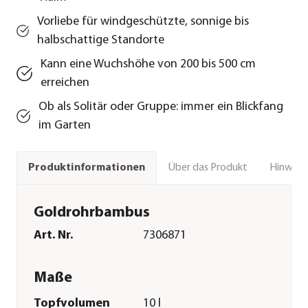
Vorliebe für windgeschützte, sonnige bis
halbschattige Standorte
Kann eine Wuchshöhe von 200 bis 500 cm
erreichen
Ob als Solitär oder Gruppe: immer ein Blickfang
im Garten
Über das Produkt
Hinweise
Produktinformationen
Goldrohrbambus
Art. Nr.
7306871
Maße
Topfvolumen
10 l