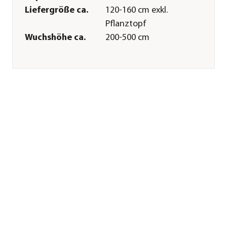
Liefergröße ca.
120-160 cm exkl.
Pflanztopf
Wuchshöhe ca.
200-500 cm
Merkmale
Farbe
Grün
Wuchsform
aufrecht
Besonderheiten
immergrün
Lebenszyklus
mehrjährig
Pflege
Standort
sonnig|halbschattig
Bodenbeschaffenheit
durchlässig|feucht|nährstoffrei
Winterhart
bis -20 Grad
Pflanzzeit
ganzjährig
Düngung
bei Neupflanzung
sowie im Sommer