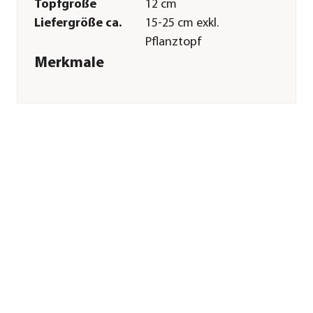
Topfgröße
12 cm
Liefergröße ca.
15-25 cm exkl.
Pflanztopf
Merkmale
Farbe
Orange|Gelb
Blütezeit
April|Mai|Juni|Juli|August|Sep
Blütenmerkmal
mehrfarbig
Wuchsform
überhängend
Besonderheiten
Blütenschmuck|Insektenfreundl
Lebenszyklus
einjährig
Einsatzbereich
Balkonbepflanzung|Beetbepfl
Pflege
Standort
hell|sonnig|warm
Winterhart
frostempfindlich
Sonstiges