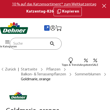
10 % auf das Katzensortiment* zum Weltkatzentag
Katzentag-826
Kopieren
lle Kategorien
Tipps & Trends
Angebote
SALE
Zurück
Startseite
Pflanzen
Balkon- & Terrassenpflanzen
Sommerblumen
Goldmarie, orange