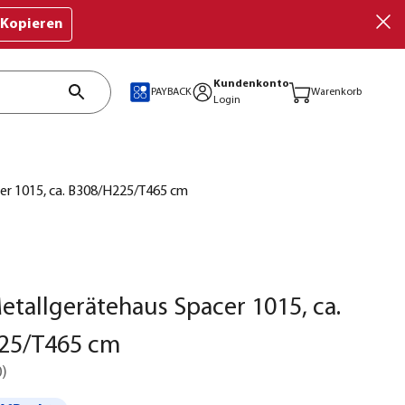
Kopieren
Kundenkonto
PAYBACK
Warenkorb
Login
er 1015, ca. B308/H225/T465 cm
etallgerätehaus Spacer 1015, ca.
25/T465 cm
0
)