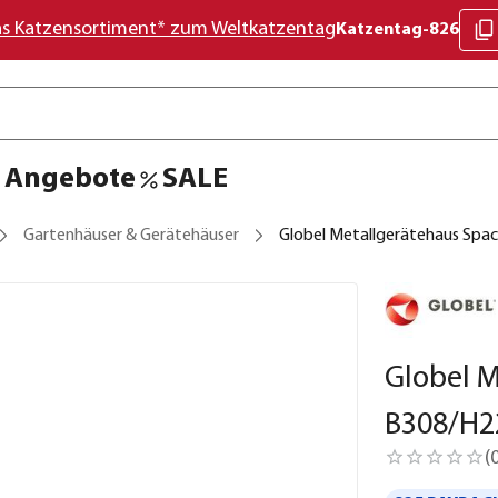
as Katzensortiment* zum Weltkatzentag
Katzentag-826
Angebote
SALE
Gartenhäuser & Gerätehäuser
Globel Metallgerätehaus Spac
Globel M
B308/H2
(