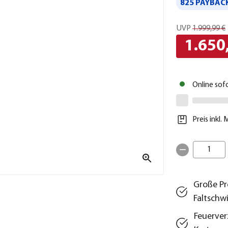
825 PAYBACK
UVP
1.999,99 €
1.650
Online sof
Preis inkl.
1
Große Pr
Faltschw
Feuerver