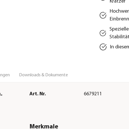
Kratzer
Hochwert
Einbrenn
Speziell
Stabilitä
In diese
ungen
Downloads & Dokumente
.
Art. Nr.
6679211
Merkmale