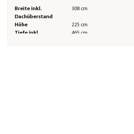
Breite inkl.
308 cm
Dachüberstand
Höhe
225 cm
Tiefe inkl.
465 cm
Dachüberstand
Gewicht
252,7 kg
Innenmaß Breite
295 cm
Innenmaß Höhe
201 cm
Innenmaß Tiefe
454 cm
Breite Sockelmaß
295,2 cm
Tiefe Sockelmaß
464 cm
Grundfläche
13,4 m²
Firsthöhe
225 cm
Dachüberstand
ca. 5,75 cm
Türhöhe
201,4 cm
Türbreite
249,5 cm