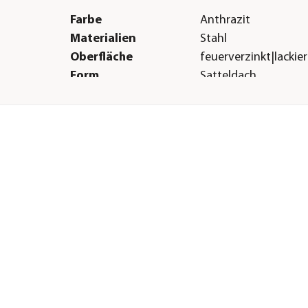
Farbe
Anthrazit
Materialien
Stahl
Oberfläche
feuerverzinkt|lackier
Form
Satteldach
Türart
Doppeltüre
Boden
Ohne Boden