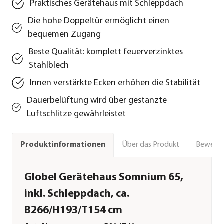
Praktisches Gerätehaus mit Schleppdach
Die hohe Doppeltür ermöglicht einen
bequemen Zugang
Beste Qualität: komplett feuerverzinktes
Stahlblech
Innen verstärkte Ecken erhöhen die Stabilität
Dauerbelüftung wird über gestanzte
Luftschlitze gewährleistet
Über das Produkt
Bewert
Produktinformationen
Globel Gerätehaus Somnium 65,
inkl. Schleppdach, ca.
B266/H193/T154 cm