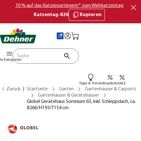
10 % auf das Katzensortiment* zum Weltkatzentag
Katzentag-826
Kopieren
lle Kategorien
Tipps & Trends
Angebote
SALE
Zurück
Startseite
Garten
Gartenhäuser & Carports
Gartenhäuser & Gerätehäuser
Globel Gerätehaus Somnium 65, inkl. Schleppdach, ca.
B266/H193/T154 cm