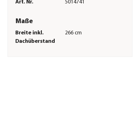
Art. Nr.
5014741
Maße
Breite inkl.
266 cm
Dachüberstand
Höhe
193 cm
Tiefe inkl.
154 cm
Dachüberstand
Gewicht
68,22 kg
Innenmaß Breite
162 cm
Innenmaß Höhe
178 cm
Innenmaß Tiefe
134 cm
Breite Sockelmaß
171 cm
Tiefe Sockelmaß
154 cm
Grundfläche
2,46 m²
Türhöhe
169 cm