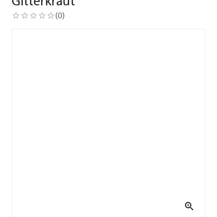
Gitterkraut
(
0
)