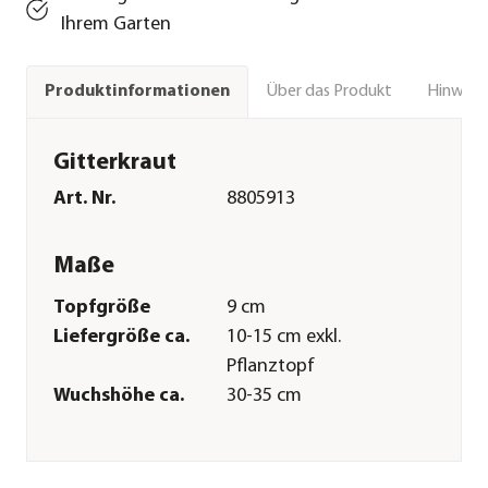
Ihrem Garten
Über das Produkt
Hinweise
Produktinformationen
Gitterkraut
Art. Nr.
8805913
Maße
Topfgröße
9 cm
Liefergröße ca.
10-15 cm exkl.
Pflanztopf
Wuchshöhe ca.
30-35 cm
Merkmale
Farbe
Silber|Hellgrau