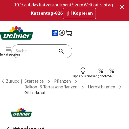
10 % auf das Katzensortiment* zum Weltkatzentag
Katzentag-826
Kopieren
lle Kategorien
Tipps & Trends
Angebote
SALE
Zurück
Startseite
Pflanzen
Balkon- & Terrassenpflanzen
Herbstblumen
Gitterkraut