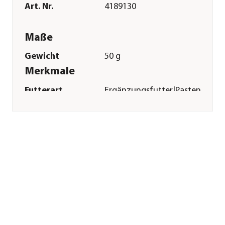
Art. Nr.
4189130
Maße
Gewicht
50 g
Merkmale
Futterart
Ergänzungsfutter|Pasten
Sonstiges
Marke
GimCat®
Tierart
Katzen
Lebensphase
Senior
Herstellerangaben
Land
DE
Firma
H. von Gimborn
GmbH