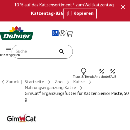
10 % auf das Katzensortiment* zum Weltkatzentag
Katzentag-826
Kopieren
lle Kategorien
Tipps & Trends
Angebote
SALE
Zurück
Startseite
Zoo
Katze
Nahrungsergänzung Katze
GimCat® Ergänzungsfutter für Katzen Senior Paste, 50
g