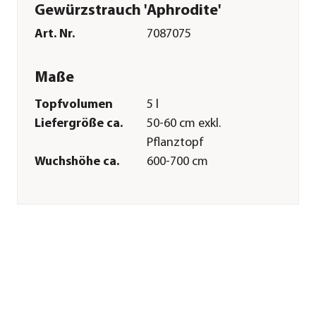
Gewürzstrauch 'Aphrodite'
Art. Nr.
7087075
Maße
Topfvolumen
5 l
Liefergröße ca.
50-60 cm exkl.
Pflanztopf
Wuchshöhe ca.
600-700 cm
Merkmale
Farbe
Dunkelrot
Blütezeit
Juni|Juli|August|September
Duft
duftend
Wuchsform
aufrecht|Strauch
Besonderheiten
Insektenfreundlich|Blütenschm
Lebenszyklus
mehrjährig