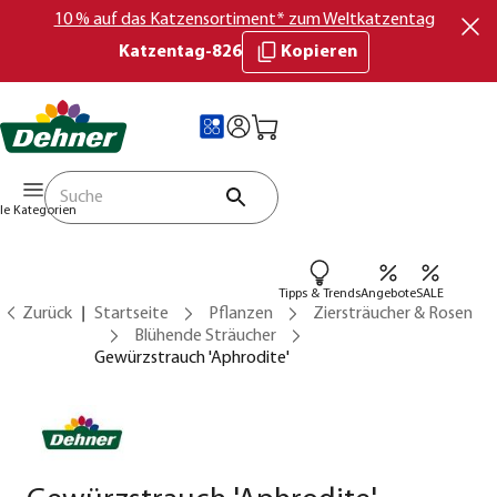
10 % auf das Katzensortiment* zum Weltkatzentag
Katzentag-826
Kopieren
lle Kategorien
Tipps & Trends
Angebote
SALE
Zurück
Startseite
Pflanzen
Ziersträucher & Rosen
Blühende Sträucher
Gewürzstrauch 'Aphrodite'