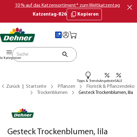
10 % auf das Katzensortiment* zum Weltkatzentag
Katzentag-826
Kopieren
lle Kategorien
Tipps & Trends
Angebote
SALE
Zurück
Startseite
Pflanzen
Floristik & Pflanzendeko
Trockenblumen
Gesteck Trockenblumen, lila
Gesteck Trockenblumen, lila