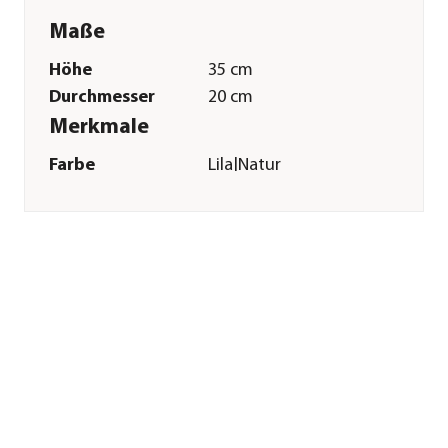
Maße
Höhe
35 cm
Durchmesser
20 cm
Merkmale
Farbe
Lila|Natur
Materialien
Naturmaterial|Kunststoff
Besonderheiten
handgefertigt
Sonstiges
Marke
Dehner
Qualität
Markenqualität
Hinweis
Kann minimal von
der Abbildung
abweichen.
Herstellerangaben