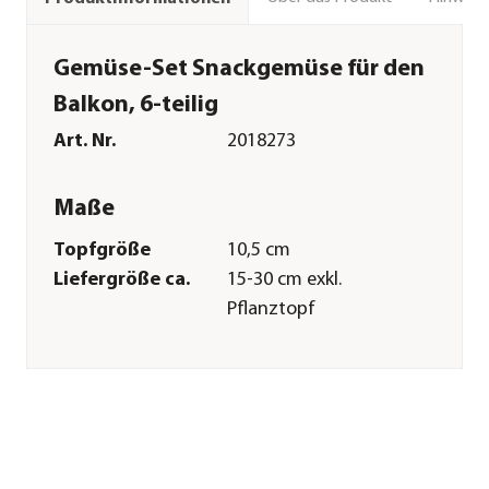
Gemüse-Set Snackgemüse für den
Balkon, 6-teilig
Art. Nr.
2018273
Maße
Topfgröße
10,5 cm
Liefergröße ca.
15-30 cm exkl.
Pflanztopf
Merkmale
Farbe
Rot|Grün
Erntezeit
Juni|Juli|August|September|Ok
Wuchsform
aufrecht
Lebenszyklus
einjährig