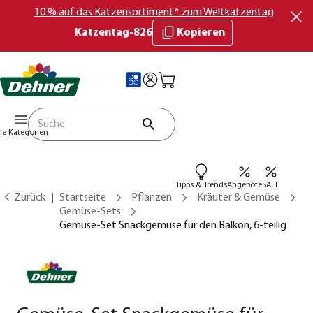
10 % auf das Katzensortiment* zum Weltkatzentag
Katzentag-826
Kopieren
lle Kategorien
Tipps & Trends
Angebote
SALE
Zurück
Startseite
Pflanzen
Kräuter & Gemüse
Gemüse-Sets
Gemüse-Set Snackgemüse für den Balkon, 6-teilig