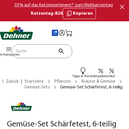
10 % auf das Katzensortiment* zum Weltkatzentag
Katzentag-826
Kopieren
lle Kategorien
Tipps & Trends
Angebote
SALE
Zurück
Startseite
Pflanzen
Kräuter & Gemüse
Gemüse-Sets
Gemüse-Set Schärfetest, 6-teilig
Gemüse-Set Schärfetest, 6-teilig