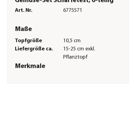
Gemüse-Set Schärfetest, 6-teilig
Art. Nr.
6775571
Maße
Topfgröße
10,5 cm
Liefergröße ca.
15-25 cm exkl.
Pflanztopf
Merkmale
Farbe
Orange|Rot
Erntezeit
Juli|August|September|Oktobe
Lebenszyklus
einjährig
Anbauort
Balkon|Gewächshaus
Pflege
Standort
sonnig
Bodenbeschaffenheit
humos|nährstoffreich|durchläss