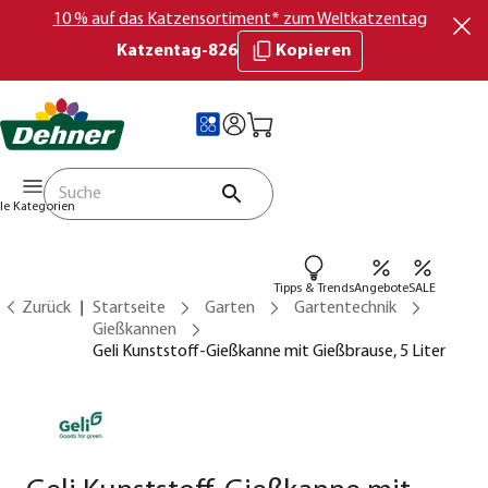
10 % auf das Katzensortiment* zum Weltkatzentag
Katzentag-826
Kopieren
lle Kategorien
Tipps & Trends
Angebote
SALE
Zurück
Startseite
Garten
Gartentechnik
Gießkannen
Geli Kunststoff-Gießkanne mit Gießbrause, 5 Liter