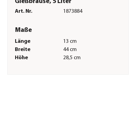
Gießbrause, 5 Liter
Art. Nr.
1873884
Maße
Länge
13 cm
Breite
44 cm
Höhe
28,5 cm
Volumen
5 l
Merkmale
Farbe
Blau
Materialien
Kunststoff
Sonstiges
Marke
Geli
Herstellerangaben