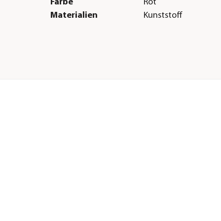
Farbe
Rot
Materialien
Kunststoff
Herstellerangaben
Land
DE
Firma
Geli GmbH
E-Mail
info@geli.de
Straße
Am Goldbach
Hausnummer
1
Postleitzahl
63755
Stadt
Alzenau