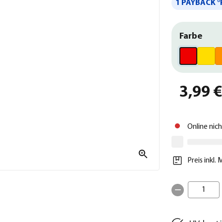
1 PAYBACK °
Farbe
3,99 
Online nic
Preis inkl.
1