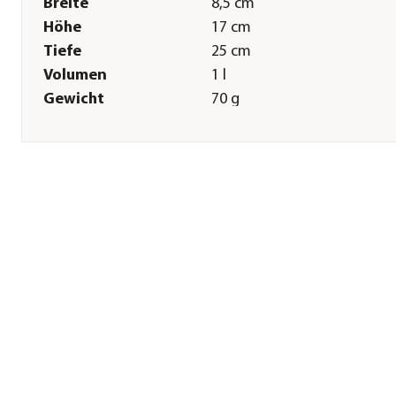
Breite
8,5 cm
Höhe
17 cm
Tiefe
25 cm
Volumen
1 l
Gewicht
70 g
Sonstiges
Marke
Geli