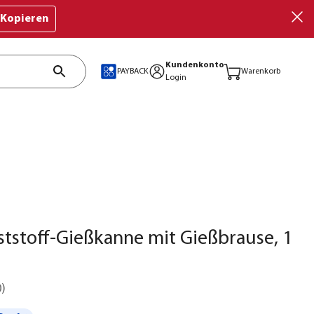
Kopieren
Kundenkonto
PAYBACK
Warenkorb
Login
ststoff-Gießkanne mit Gießbrause, 1
0
)