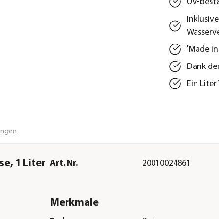
UV-best
Inklusiv
Wasserve
'Made in
Dank der
Ein Lite
ungen
e, 1 Liter
Art. Nr.
20010024861
Merkmale