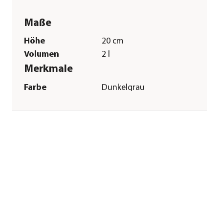
Maße
Höhe
20 cm
Volumen
2 l
Merkmale
Farbe
Dunkelgrau
Materialien
Kunststoff
Sonstiges
Marke
Geli
Herstellerangaben
Land
DE
Firma
Geli GmbH
E-Mail
info@geli.de
Straße
Am Goldbach