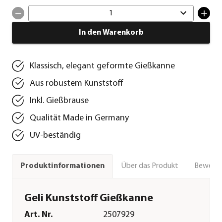
1
In den Warenkorb
Klassisch, elegant geformte Gießkanne
Aus robustem Kunststoff
Inkl. Gießbrause
Qualität Made in Germany
UV-beständig
Über das Produkt
Bewert
Produktinformationen
Geli Kunststoff Gießkanne
Art. Nr.
2507929