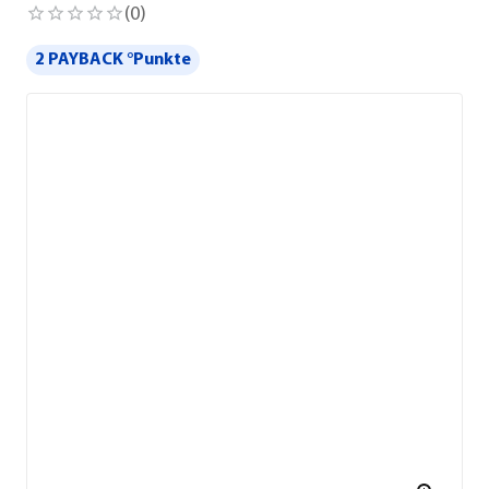
(
0
)
2 PAYBACK °Punkte