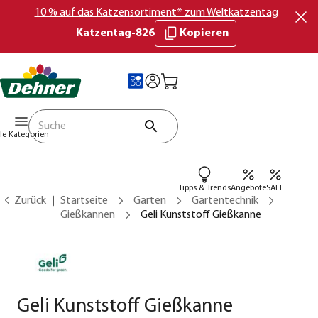
10 % auf das Katzensortiment* zum Weltkatzentag
Katzentag-826
Kopieren
lle Kategorien
Tipps & Trends
Angebote
SALE
Zurück
Startseite
Garten
Gartentechnik
Gießkannen
Geli Kunststoff Gießkanne
Geli Kunststoff Gießkanne