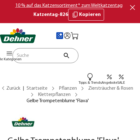
10 % auf das Katzensortiment* zum Weltkatzentag
Katzentag-826
Kopieren
lle Kategorien
Tipps & Trends
Angebote
SALE
Zurück
Startseite
Pflanzen
Ziersträucher & Rosen
Kletterpflanzen
Gelbe Trompetenblume 'Flava'