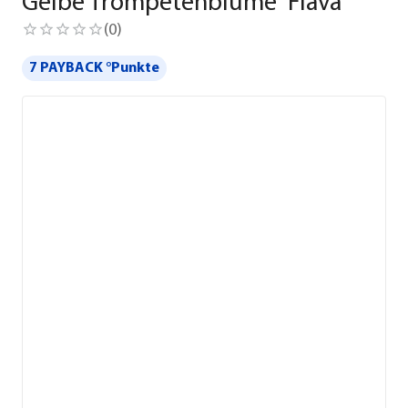
Gelbe Trompetenblume 'Flava'
(
0
)
7 PAYBACK °Punkte