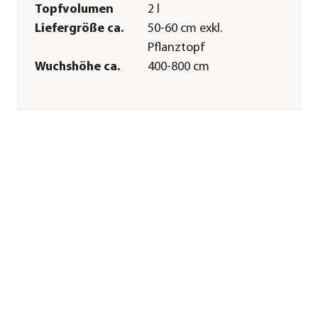
Topfvolumen
2 l
Liefergröße ca.
50-60 cm exkl.
Pflanztopf
Wuchshöhe ca.
400-800 cm
Merkmale
Farbe
Gelb
Blütezeit
Juli|August|September
Blütenmerkmal
großblütig
Wuchsform
kletternd
Besonderheiten
Blütenschmuck
Lebenszyklus
mehrjährig
Pflege
Standort
sonnig
Bodenbeschaffenheit
humos|nährstoffreich
Winterhart
Ja
Pflanzzeit
ganzjährig