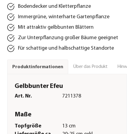
Bodendecker und Kletterpflanze
Immergrüne, winterharte Gartenpflanze
Mit attraktiv gelbbunten Blättern
Zur Unterpflanzung großer Bäume geeignet
Für schattige und halbschattige Standorte
Über das Produkt
Hinweise
Produktinformationen
Gelbbunter Efeu
Art. Nr.
7211378
Maße
Topfgröße
13 cm