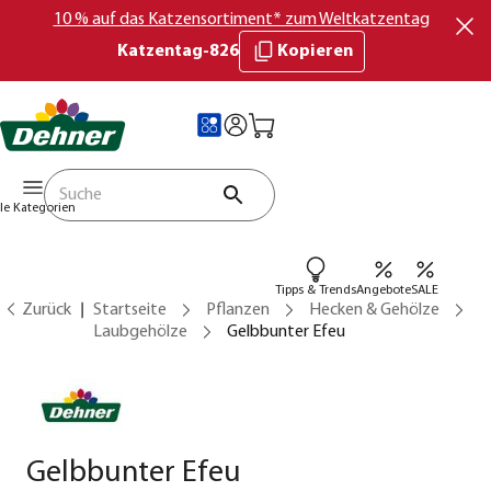
10 % auf das Katzensortiment* zum Weltkatzentag
Katzentag-826
Kopieren
lle Kategorien
Tipps & Trends
Angebote
SALE
Zurück
Startseite
Pflanzen
Hecken & Gehölze
Laubgehölze
Gelbbunter Efeu
Gelbbunter Efeu