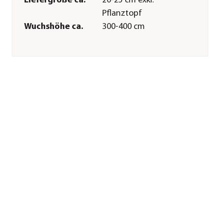
Liefergröße ca.
20-25 cm exkl.
Pflanztopf
Wuchshöhe ca.
300-400 cm
Merkmale
Wuchsform
Bodendecker|kletternd
Besonderheiten
immergrün|Insektenfreundlich|
Laub
Lebenszyklus
mehrjährig
Pflege
Standort
hell|halbschattig|schattig
Bodenbeschaffenheit
humos|nährstoffreich|durchläss
Winterhart
Ja
Pflanzzeit
ganzjährig
Sonstiges
Marke
Dehner
Qualität
Markenqualität