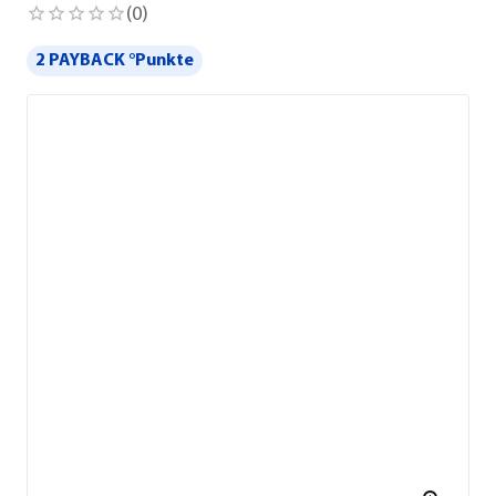
(
0
)
2 PAYBACK °Punkte