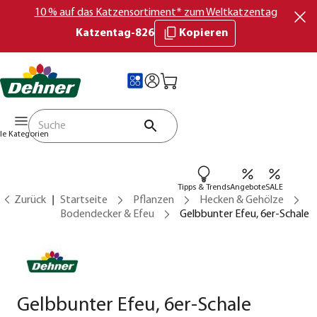
10 % auf das Katzensortiment* zum Weltkatzentag
Katzentag-826
Kopieren
lle Kategorien
Tipps & Trends
Angebote
SALE
Zurück
Startseite
Pflanzen
Hecken & Gehölze
Bodendecker & Efeu
Gelbbunter Efeu, 6er-Schale
Gelbbunter Efeu, 6er-Schale