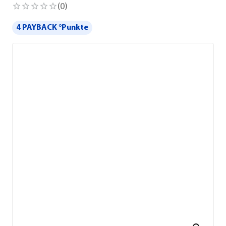
(
0
)
4 PAYBACK °Punkte