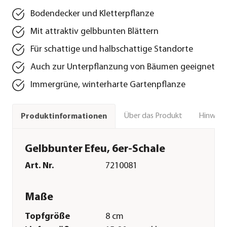
Bodendecker und Kletterpflanze
Mit attraktiv gelbbunten Blättern
Für schattige und halbschattige Standorte
Auch zur Unterpflanzung von Bäumen geeignet
Immergrüne, winterharte Gartenpflanze
Über das Produkt
Hinweise
Produktinformationen
Gelbbunter Efeu, 6er-Schale
Art. Nr.
7210081
Maße
Topfgröße
8 cm