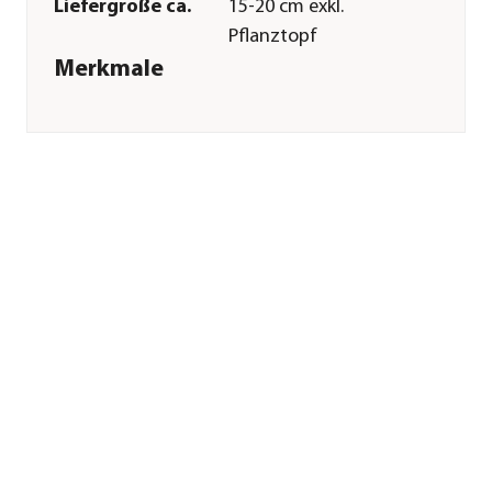
Liefergröße ca.
15-20 cm exkl.
Pflanztopf
Merkmale
Farbe
Gelb|Grün
Wuchsform
Bodendecker|kriechend|kletter
Besonderheiten
immergrün|Insektenfreundlich
Lebenszyklus
mehrjährig
Pflege
Standort
hell|halbschattig|schattig
Bodenbeschaffenheit
humos|durchlässig|nährstoffrei
Winterhart
Ja
Pflanzzeit
ganzjährig
Sonstiges
Marke
Dehner
Qualität
Markenqualität