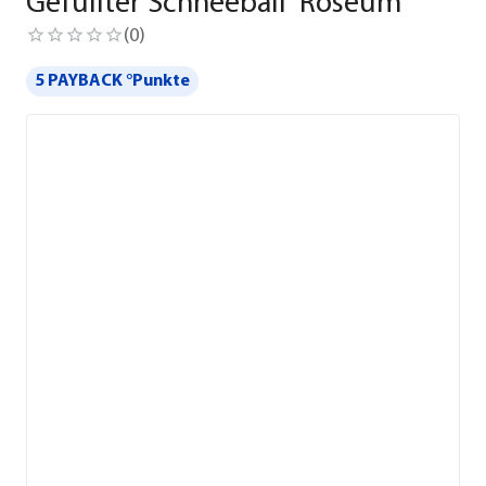
Gefüllter Schneeball 'Roseum'
(
0
)
5 PAYBACK °Punkte