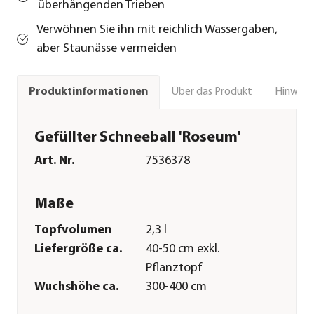
überhängenden Trieben
Verwöhnen Sie ihn mit reichlich Wassergaben,
aber Staunässe vermeiden
Über das Produkt
Hinweise
Produktinformationen
Gefüllter Schneeball 'Roseum'
Art. Nr.
7536378
Maße
Topfvolumen
2,3 l
Liefergröße ca.
40-50 cm exkl.
Pflanztopf
Wuchshöhe ca.
300-400 cm
Merkmale