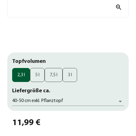
Topfvolumen
2,3 l
5 l
7,5 l
3 l
Liefergröße ca.
40-50 cm exkl. Pflanztopf
11,99 €