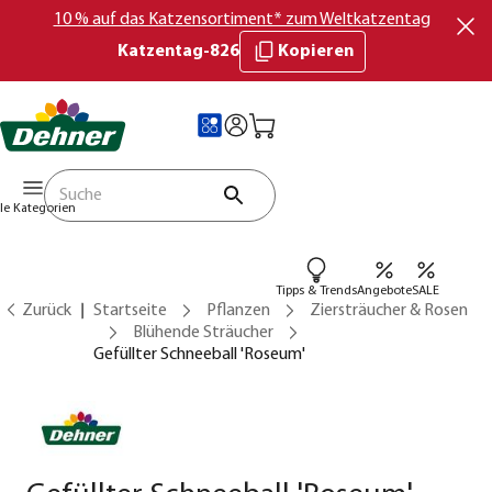
10 % auf das Katzensortiment* zum Weltkatzentag
Katzentag-826
Kopieren
lle Kategorien
Tipps & Trends
Angebote
SALE
Zurück
Startseite
Pflanzen
Ziersträucher & Rosen
Blühende Sträucher
Gefüllter Schneeball 'Roseum'