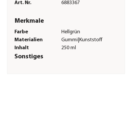
Art. Nr.
6883367
Merkmale
Farbe
Hellgrün
Materialien
Gummi|Kunststoff
Inhalt
250 ml
Sonstiges
Marke
Geda
Herstellerangaben
Land
Deutschland
Firma
Geda garden and
home GmbH
E-Mail
info@geda-
produkte.de
Straße
Zur Viehweide