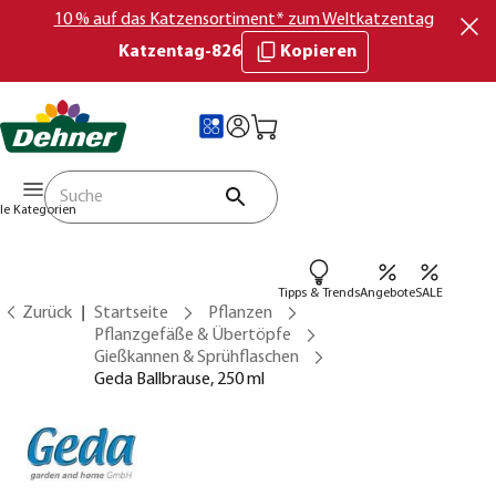
10 % auf das Katzensortiment* zum Weltkatzentag
Katzentag-826
Kopieren
lle Kategorien
Tipps & Trends
Angebote
SALE
Zurück
Startseite
Pflanzen
Pflanzgefäße & Übertöpfe
Gießkannen & Sprühflaschen
Geda Ballbrause, 250 ml