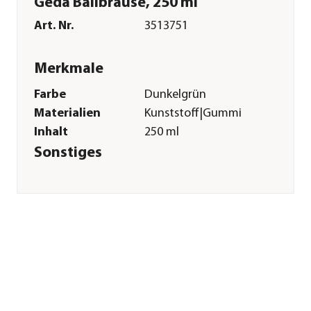
Geda Ballbrause, 250 ml
Art. Nr.
3513751
Merkmale
Farbe
Dunkelgrün
Materialien
Kunststoff|Gummi
Inhalt
250 ml
Sonstiges
Marke
Geda
Herstellerangaben
Land
Deutschland
Firma
Geda garden and
home GmbH
E-Mail
info@geda-
produkte.de