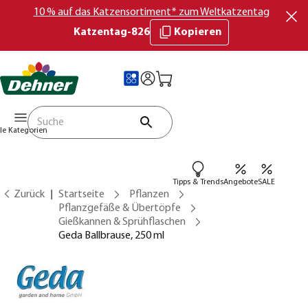
10 % auf das Katzensortiment* zum Weltkatzentag
Katzentag-826
Kopieren
lle Kategorien
Tipps & Trends
Angebote
SALE
Zurück
Startseite
Pflanzen
Pflanzgefäße & Übertöpfe
Gießkannen & Sprühflaschen
Geda Ballbrause, 250 ml