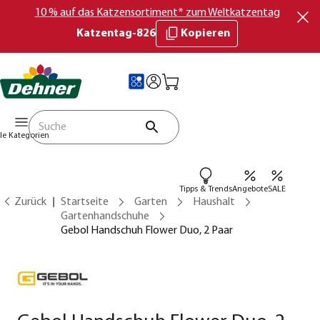
10 % auf das Katzensortiment* zum Weltkatzentag
Katzentag-826
Kopieren
lle Kategorien
Tipps & Trends
Angebote
SALE
Zurück
Startseite
Garten
Haushalt
Gartenhandschuhe
Gebol Handschuh Flower Duo, 2 Paar