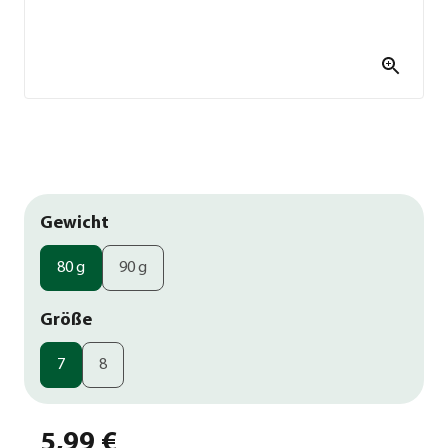
Gewicht
80 g
90 g
Größe
7
8
5,99 €