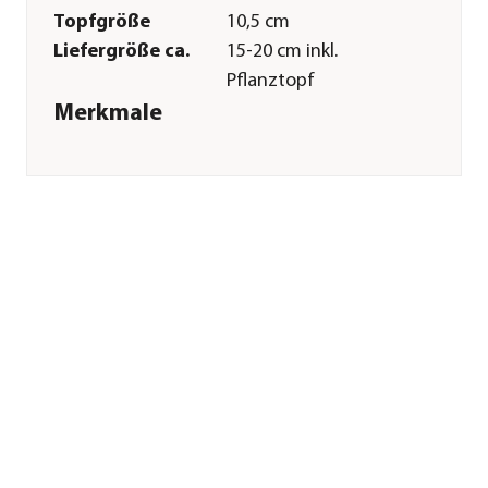
Topfgröße
10,5 cm
Liefergröße ca.
15-20 cm inkl.
Pflanztopf
Merkmale
Farbe
Grün
Wuchsform
aufrecht|Ausläufer
bildend
Besonderheiten
sukkulent|pflegeleicht
Pflege
Standort
hell|sonnig|warm
Gießempfehlung
Wenig
Düngung
Spezialdünger
zweiwöchentlich in
der
Wachstumsphase; im