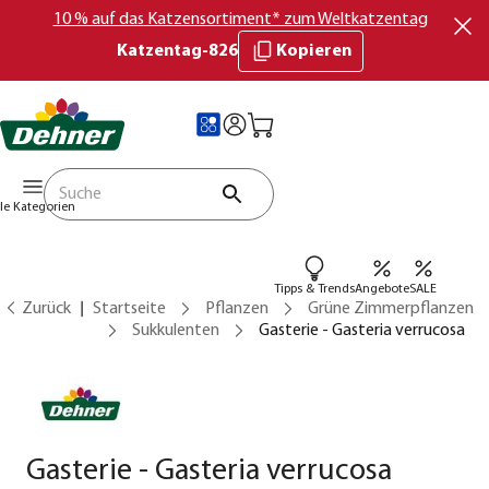
10 % auf das Katzensortiment* zum Weltkatzentag
Katzentag-826
Kopieren
lle Kategorien
Tipps & Trends
Angebote
SALE
Zurück
Startseite
Pflanzen
Grüne Zimmerpflanzen
Sukkulenten
Gasterie - Gasteria verrucosa
Gasterie - Gasteria verrucosa