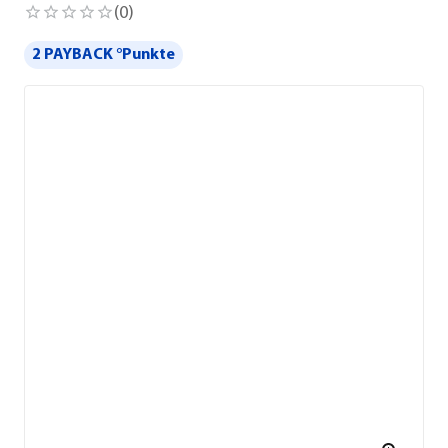
(
0
)
2 PAYBACK °Punkte