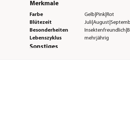
Merkmale
Farbe
Gelb|Pink|Rot
Blütezeit
Juli|August|Septem
Besonderheiten
Insektenfreundlich|
Lebenszyklus
mehrjährig
Sonstiges
Marke
Dehner
|sandig|humos
Qualität
Markenqualität
H &