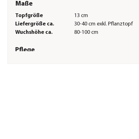
Maße
Topfgröße
13 cm
Liefergröße ca.
30-40 cm exkl. Pflanztopf
Wuchshöhe ca.
80-100 cm
Pflege
Standort
sonnig
Bodenbeschaffenheit
durchlässig|nährstoffreich
Winterhart
Ja
Pflanzzeit
Frühjahr|Sommer|Herbst
Pflanzabstand ca.
40 cm
Herstellerangaben
Land
DE
Firma
Dehner Gartencenter Gmb
Co. KG