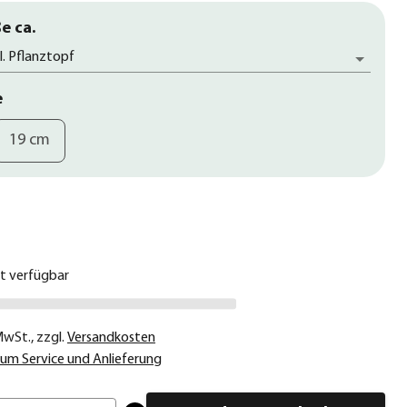
e ca.
l. Pflanztopf
e
19 cm
€
ht verfügbar
 MwSt.
,
zzgl.
Versandkosten
um Service und Anlieferung