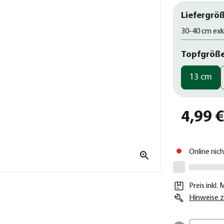
Liefergröß
30-40 cm exk
Topfgröß
13 cm
4,99 
Online nic
Preis inkl.
Hinweise z