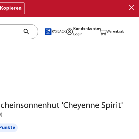
Kopieren
Kundenkonto
PAYBACK
Warenkorb
Login
cheinsonnenhut 'Cheyenne Spirit'
0
)
Punkte