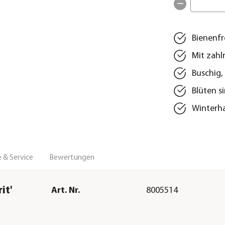
Bienenf
Mit zahl
Buschig,
Blüten s
Winterha
 & Service
Bewertungen
it'
Art. Nr.
8005514