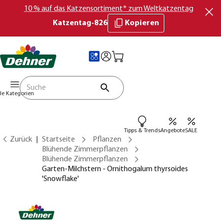
10 % auf das Katzensortiment* zum Weltkatzentag
Katzentag-826
Kopieren
lle Kategorien
Tipps & Trends
Angebote
SALE
Zurück
Startseite
Pflanzen
Blühende Zimmerpflanzen
Blühende Zimmerpflanzen
Garten-Milchstern - Ornithogalum thyrsoides
'Snowflake'