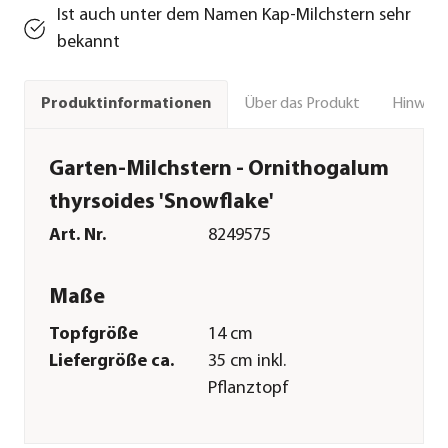
Ist auch unter dem Namen Kap-Milchstern sehr
bekannt
Über das Produkt
Hinweise
Produktinformationen
Garten-Milchstern - Ornithogalum
thyrsoides 'Snowflake'
Art. Nr.
8249575
Maße
Topfgröße
14 cm
Liefergröße ca.
35 cm inkl.
Pflanztopf
Wuchshöhe ca.
40 cm
Merkmale