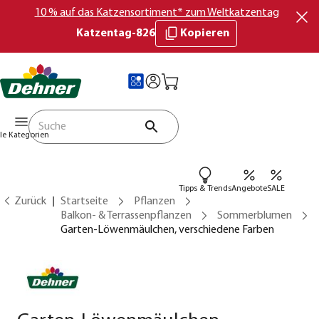
10 % auf das Katzensortiment* zum Weltkatzentag
Katzentag-826
Kopieren
lle Kategorien
Tipps & Trends
Angebote
SALE
Zurück
Startseite
Pflanzen
Balkon- & Terrassenpflanzen
Sommerblumen
Garten-Löwenmäulchen, verschiedene Farben