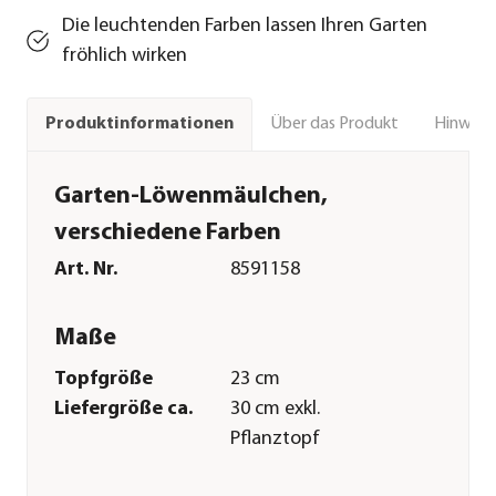
Die leuchtenden Farben lassen Ihren Garten
fröhlich wirken
Über das Produkt
Hinweise
Produktinformationen
Garten-Löwenmäulchen,
verschiedene Farben
Art. Nr.
8591158
Maße
Topfgröße
23 cm
Liefergröße ca.
30 cm exkl.
Pflanztopf
Wuchshöhe ca.
60-80 cm