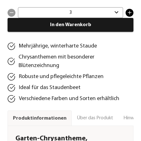
3
In den Warenkorb
Mehrjährige, winterharte Staude
Chrysanthemen mit besonderer
Blütenzeichnung
Robuste und pflegeleichte Pflanzen
Ideal für das Staudenbeet
Verschiedene Farben und Sorten erhältlich
Über das Produkt
Hinweise
Produktinformationen
Garten-Chrysantheme,