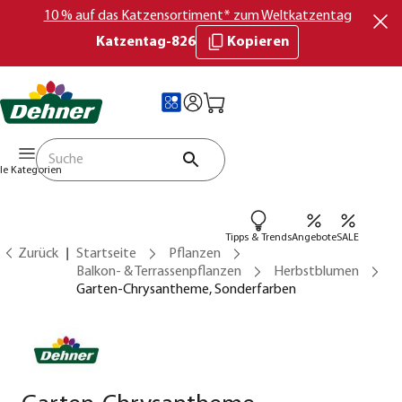
10 % auf das Katzensortiment* zum Weltkatzentag
Katzentag-826
Kopieren
lle Kategorien
Tipps & Trends
Angebote
SALE
Zurück
Startseite
Pflanzen
Balkon- & Terrassenpflanzen
Herbstblumen
Garten-Chrysantheme, Sonderfarben