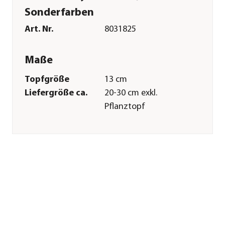
Sonderfarben
Art. Nr.
8031825
Maße
Topfgröße
13 cm
Liefergröße ca.
20-30 cm exkl.
Pflanztopf
Merkmale
Farbe
Bunt
Blütezeit
August|September|Oktober
Besonderheiten
Blütenschmuck|Insektenfreundl
Lebenszyklus
mehrjährig
Pflege
Standort
hell|sonnig|halbschattig|keine