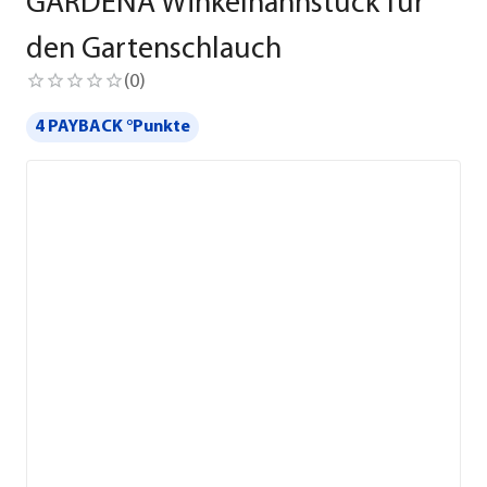
GARDENA Winkelhahnstück für
den Gartenschlauch
(
0
)
4 PAYBACK °Punkte