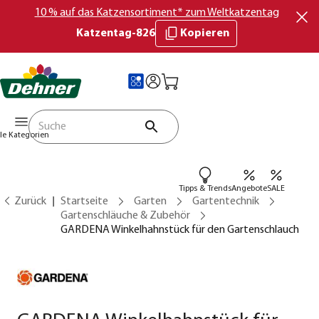
10 % auf das Katzensortiment* zum Weltkatzentag
Katzentag-826
Kopieren
lle Kategorien
Tipps & Trends
Angebote
SALE
Zurück
Startseite
Garten
Gartentechnik
Gartenschläuche & Zubehör
GARDENA Winkelhahnstück für den Gartenschlauch