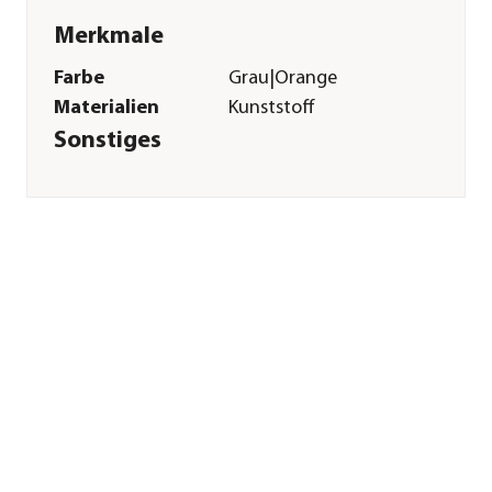
Merkmale
Farbe
Grau|Orange
Materialien
Kunststoff
Sonstiges
Marke
Gardena
Herstellerangaben
Land
Deutschland
Firma
GARDENA
Deutschland GmbH
E-Mail
service@gardena.com
Straße
Hans-Lorenser-Str.
Hausnummer
40
Postleitzahl
89079
Stadt
Ulm