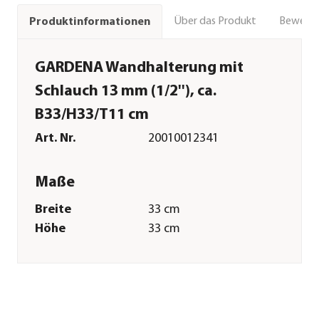
Über das Produkt
Bewert
Produktinformationen
GARDENA Wandhalterung mit
Schlauch 13 mm (1/2''), ca.
B33/H33/T11 cm
Art. Nr.
20010012341
Maße
Breite
33 cm
Höhe
33 cm
Tiefe
11 cm
Gewicht
3,07 kg
Merkmale
Farbe
Dunkelgrau|Türkis