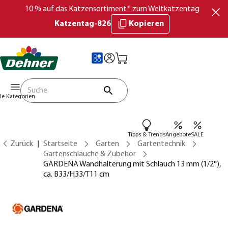
10 % auf das Katzensortiment* zum Weltkatzentag
Katzentag-826
Kopieren
lle Kategorien
Tipps & Trends
Angebote
SALE
Zurück
Startseite
Garten
Gartentechnik
Gartenschläuche & Zubehör
GARDENA Wandhalterung mit Schlauch 13 mm (1/2''),
ca. B33/H33/T11 cm