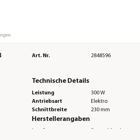
ungen
3
Art. Nr.
2848596
Technische Details
Leistung
300 W
Antriebsart
Elektro
Schnittbreite
230 mm
Herstellerangaben
Land
Deutschland
Firma
GARDENA Deutschl