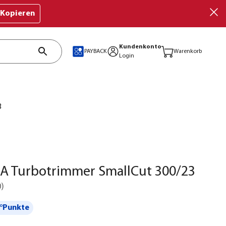
Kopieren
Kundenkonto
PAYBACK
Warenkorb
Login
3
 Turbotrimmer SmallCut 300/23
0
)
°Punkte