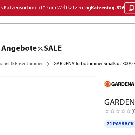
as Katzensortiment* zum Weltkatzentag
Katzentag-826
Angebote
SALE
äher & Rasentrimmer
GARDENA Turbotrimmer SmallCut 300/2
GARDENA
(
21 PAYBACK 