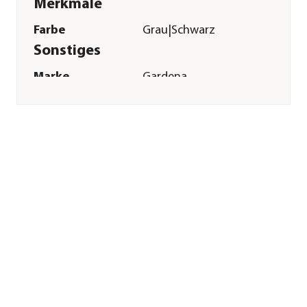
Merkmale
Farbe
Grau|Schwarz
Sonstiges
Marke
Gardena
Herstellerangaben
Land
Deutschland
Firma
GARDENA
Deutschland GmbH
E-Mail
service@gardena.com
Straße
Hans-Lorenser-Str.
Hausnummer
40
Postleitzahl
89079
Stadt
Ulm