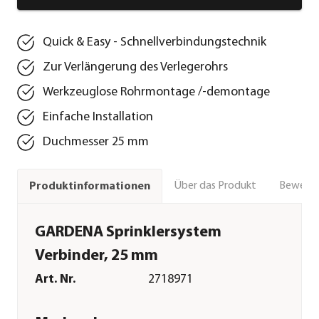
Quick & Easy - Schnellverbindungstechnik
Zur Verlängerung des Verlegerohrs
Werkzeuglose Rohrmontage /-demontage
Einfache Installation
Duchmesser 25 mm
Über das Produkt
Bewert
Produktinformationen
GARDENA Sprinklersystem
Verbinder, 25 mm
Art. Nr.
2718971