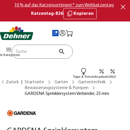
10 % auf das Katzensortiment* zum Weltkatzentag
Katzentag-826
Kopieren
lle Kategorien
Tipps & Trends
Angebote
SALE
Zurück
Startseite
Garten
Gartentechnik
Bewässerungssysteme & Pumpen
GARDENA Sprinklersystem Verbinder, 25 mm